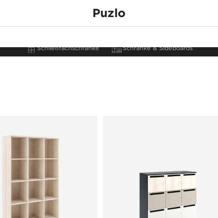
Puzlo
Jeder hat etwas z
Über die Produktlinie
Stauraummöbel
none
verstecken
Schließfachschränke
Schränke & Sideboards
ke