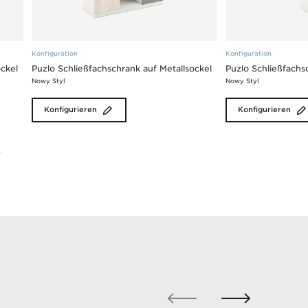
Konfiguration
Konfiguration
ockel
Puzlo Schließfachschrank auf Metallsockel
Puzlo Schließfachs
Nowy Styl
Nowy Styl
Konfigurieren
Konfigurieren