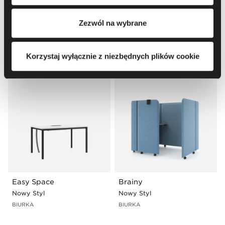
tym o przysługujących Ci uprawnieniach, zachęcamy do
zapoznania się z naszą
Polityką prywatności
.
Zezwól na wybrane
bSpace
Play&Work
Nowy Styl
Nowy Styl
Korzystaj wyłącznie z niezbędnych plików cookie
STANOWISKA WORKBENCH
STANOWISKA WORKBENCH
Easy Space
Brainy
Nowy Styl
Nowy Styl
BIURKA
BIURKA