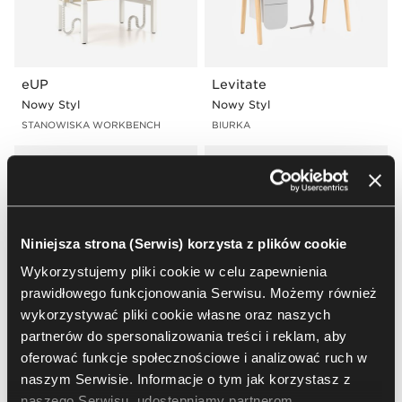
eUP
Levitate
Nowy Styl
Nowy Styl
STANOWISKA WORKBENCH
BIURKA
Niniejsza strona (Serwis) korzysta z plików cookie
Wykorzystujemy pliki cookie w celu zapewnienia
prawidłowego funkcjonowania Serwisu. Możemy również
wykorzystywać pliki cookie własne oraz naszych
partnerów do spersonalizowania treści i reklam, aby
Play&Work
Levitate
oferować funkcje społecznościowe i analizować ruch w
Nowy Styl
Nowy Styl
naszym Serwisie. Informacje o tym jak korzystasz z
BIURKA
STANOWISKA WORKBENCH
naszego Serwisu, udostępniamy partnerom