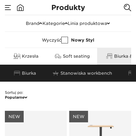
Produkty
Biurka & stanowiska
Brand
Kategorie
Linia produktowa
Wyczyść
Nowy Styl
Krzesła
Soft seating
Biurka & 
Biurka
Stanowiska workbench
Sortuj po
:
Popularne
NEW
NEW