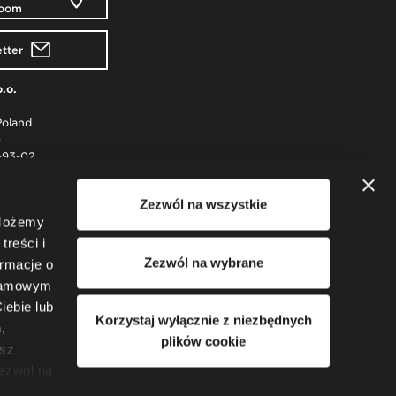
room
tter
o.o.
Poland
0
-93-02
 Rzeszowie
Zezwól na wszystkie
podarczy KRS
 Możemy
y: 51 550 PLN
50
treści i
4
Zezwól na wybrane
ormacje o
klamowym
iebie lub
Korzystaj wyłącznie z niezbędnych
,
plików cookie
esz
Zezwól na
ne