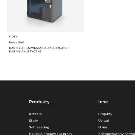
SPIX
Nowy Styl
KABINY & ROZWIĄZANIA AKUSTYCZNE
KABINY AKUSTYCZNE
Footer
Produkty
Inne
Krzesła
Projekty
Stoły
Usługi
Soft seating
O nas
Biurka & stanowiska pracy
Zrównoważony rozwó