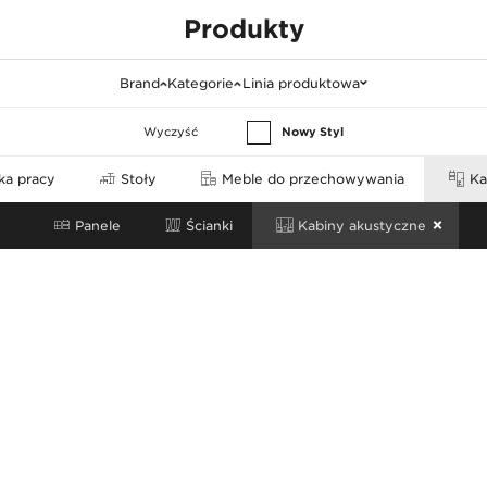
Produkty
Brand
Kategorie
Linia produktowa
Wyczyść
Nowy Styl
ka pracy
Stoły
Meble do przechowywania
Ka
Panele
Ścianki
Kabiny akustyczne