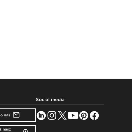
Social media
do nas
 nasz