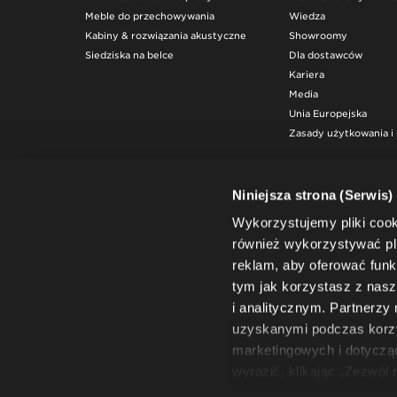
Meble do przechowywania
Wiedza
Kabiny & rozwiązania akustyczne
Showroomy
Siedziska na belce
Dla dostawców
Kariera
Media
Unia Europejska
Zasady użytkowania i 
Niniejsza strona (Serwis)
Wykorzystujemy pliki coo
również wykorzystywać pli
reklam, aby oferować funk
tym jak korzystasz z na
i analitycznym. Partnerzy
uzyskanymi podczas korzys
marketingowych i dotyczą
wyrazić, klikając „Zezwól
wybór”. Wyrażoną zgodę/