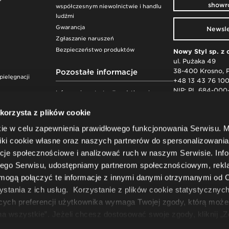
show
współczesnym niewolnictwie i handlu
ludźmi
Gwarancja
Newsle
Zgłaszanie naruszeń
Bezpieczeństwo produktów
Nowy Styl sp. z 
ul. Pużaka 49
38-400 Krosno, 
Pozostałe informacje
pielęgnacji
+48 13 43 76 10
NIP: PL 684-000
Informacja o strategii podatkowej
realizowanej w roku 2020 przez Nowy
Sąd Rejonowy w
 korzysta z plików cookie
Styl sp. z o.o.
XII Wydział Gos
Informacja o strategii podatkowej
kie w celu zapewnienia prawidłowego funkcjonowania Serwisu.
Kapitał zakładow
realizowanej w roku 2021 przez Nowy
KRS: 00000775
ki cookie własne oraz naszych partnerów do spersonalizowania 
Styl sp. z o.o.
BDO: 00000295
cje społecznościowe i analizować ruch w naszym Serwisie. Inf
Informacja o strategii podatkowej
realizowanej w roku 2022 przez Nowy
szego Serwisu, udostępniamy partnerom społecznościowym, re
Styl sp. z o.o.
 mogą połączyć te informacje z innymi danymi otrzymanymi od C
Informacja o strategii podatkowej
tania z ich usług. Korzystanie z plików cookie statystycznych
realizowanej w roku 2023 przez Nowy
cych preferencji użytkownika wymaga Twojej zgody, którą moż
Styl sp. z o.o.
 na wszystkie”. Jeżeli chcesz dostosować swoje zgody, kliknij „
zgody możesz wycofać w każdym momencie, zmieniając wybra