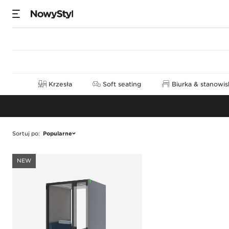
Kabiny akustyczne
Krzesła
Soft seating
Biurka & stanowis
Sortuj po
:
Popularne
NEW