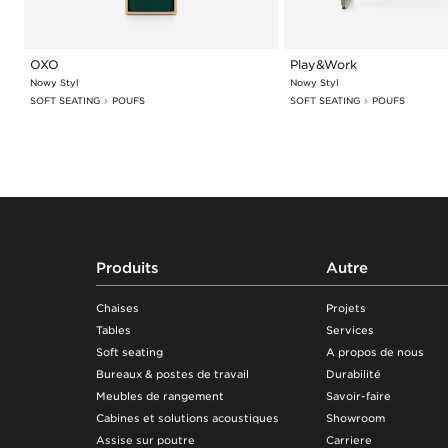
OXO
Play&Work
Nowy Styl
Nowy Styl
SOFT SEATING
POUFS
SOFT SEATING
POUFS
Footer
Produits
Autre
Chaises
Projets
Tables
Services
Soft seating
A propos de nous
Bureaux & postes de travail
Durabilité
Meubles de rangement
Savoir-faire
Cabines et solutions acoustiques
Showroom
Assise sur poutre
Carriere