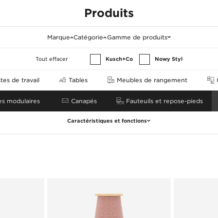
Produits
Marque
Catégorie
Gamme de produits
Tout effacer
Kusch+Co
Nowy Styl
es de travail
Tables
Meubles de rangement
s modulaires
Canapés
Fauteuils et repose-pieds
Caractéristiques et fonctions
Tout effacer
Catégorie de produit
Caractéristiques
Balançoire
Ports multimédia
Balle
Tablette
Roulettes
Rangement intégré