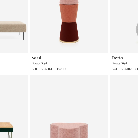
Pour visualiser un produit avec des fonctionnalités sélectionnées,
cliquez sur la photo représentant une ligne de produits spécifique,
puis accédez à la section "Configurations d'échantillons".
Versi
Dotto
Nowy Styl
Nowy Styl
SOFT SEATING
POUFS
SOFT SEATING