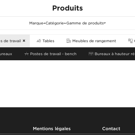
Produits
Marque
Catégorie
Gamme de produits
Tout effacer
 de travail
Tables
Meubles de rangement
ureaux
Postes de travail - bench
Bureaux à hauteur ré
Mentions légales
Contact