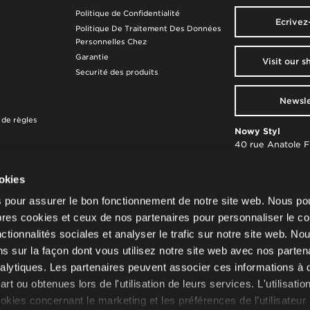
Politique de Confidentialité
Ecrivez
Politique De Traitement Des Données
Personnelles Chez
Garantie
Visit our 
Securité des produits
Newsle
t de règles
Nowy Styl
40 rue Anatole 
92300 Levallois-
info.fr@nowysty
ookies
Numéro d'enregi
s pour assurer le bon fonctionnement de notre site web. Nous p
application de l'ar
pres cookies et ceux de nos partenaires pour personnaliser le co
L. 541-10 du cod
onctionnalités sociales et analyser le trafic sur notre site web. No
l'Environnement:
FR013330_10DR
s sur la façon dont vous utilisez notre site web avec nos parten
analytiques. Les partenaires peuvent associer ces informations à 
t ou obtenues lors de l'utilisation de leurs services. L'utilisatio
okies concernant le marketing et les préférences de l’utilisateur
© 2026 Nowy Styl