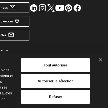
-nous
showroom
tter
France
Perret, France
l.com
Tout autoriser
strement en
ouvons
ticle
ntenu et
e de
Autoriser la sélection
us
Kz
aires
d'autres
Refuser
n de