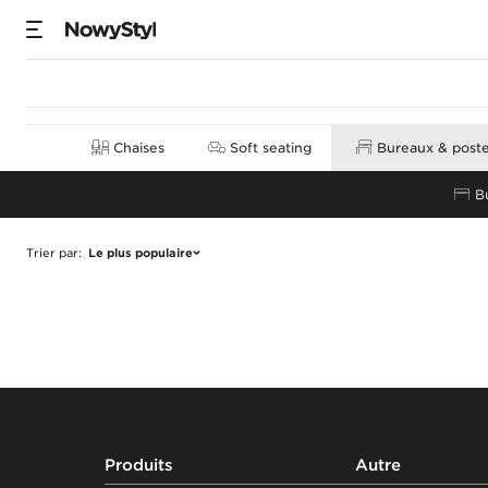
Produits
Chaises
Soft seating
Bureaux & postes
B
Trier par
:
Le plus populaire
Footer
Produits
Autre