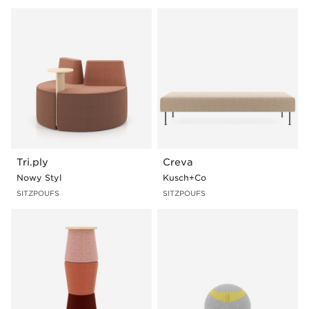
Schaukel
Media Ports
Sitzball
Schreibtablar
Rollen
Ablagefunktion
Um ein Produkt mit ausgewählten Funktionen zu sehen,
klicken Sie auf das Foto, das die Produktlinie zeigt und
gehen Sie dann zum "Abschnitt
Beispielkonfigurationen".
Tri.ply
Creva
Nowy Styl
Kusch+Co
SITZPOUFS
SITZPOUFS