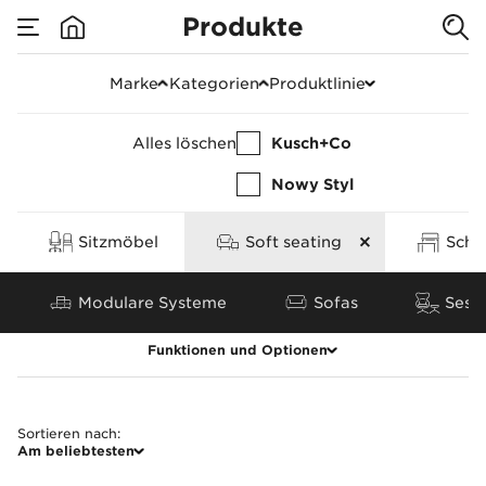
Produkte
Sitzmöbel
Marke
Kategorien
Produktlinie
Alles löschen
Kusch+Co
Nowy Styl
Sitzmöbel
Soft seating
Schr
Modulare Systeme
Sofas
Sess
Funktionen und Optionen
Alles löschen
Sortieren nach
:
Am beliebtesten
Produktgruppe
Eigenschaften