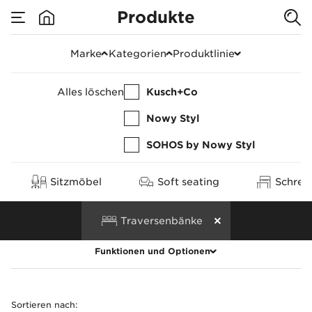
Produkte
Produkte
Marke
Kategorien
Produktlinie
Alles löschen
Kusch+Co
Nowy Styl
SOHOS by Nowy Styl
Sitzmöbel
Soft seating
Schreib
Traversenbänke
Funktionen und Optionen
Alles löschen
Sortieren nach
: