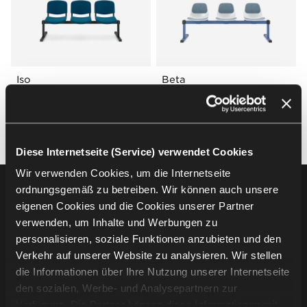
Iso
Beta
SOHOS by Nowy Styl
SOHOS by Nowy Styl
TRAVERSENBÄNKE
TRAVERSENBÄNKE
Diese Internetseite (Service) verwendet Cookies
Wir verwenden Cookies, um die Internetseite
ordnungsgemäß zu betreiben. Wir können auch unsere
Footer
Produkte
eigenen Cookies und die Cookies unserer Partner
verwenden, um Inhalte und Werbungen zu
Sitzmöbel
personalisieren, soziale Funktionen anzubieten und den
Tische
Verkehr auf unserer Website zu analysieren. Wir stellen
Soft seating
die Informationen über Ihre Nutzung unserer Internetseite
Schreibtische & Arbeitsplätze
den sozialen, Werbe- und Analysepartnern zur
Stauraummöbel
Verfügung. Die Partner können diese Informationen mit