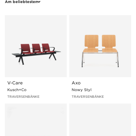
Am beliebtesten
Produktgruppe
Rückenlehne
Sitz
Bank
Kunststoff
Kunststoff
Gepolstert
Holz
Um ein Produkt mit ausgewählten Funktionen zu sehen,
klicken Sie auf das Foto, das die Produktlinie zeigt und
gehen Sie dann zum "Abschnitt
Beispielkonfigurationen".
V-Care
Axo
Kusch+Co
Nowy Styl
TRAVERSENBÄNKE
TRAVERSENBÄNKE